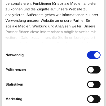
personalisieren, Funktionen für soziale Medien anbieten
Schatzmeisters
zu können und die Zugriffe auf unsere Website zu
(bisher: Dagmar Wietfeld)
analysieren. Außerdem geben wir Informationen zu Ihrer
Wahl einer Kassenprüferin bzw. eines
Verwendung unserer Website an unsere Partner für
Kassenprüfers
soziale Medien, Werbung und Analysen weiter. Unsere
(bisher Stephan Holz)
Partner führen diese Informationen möglicherweise mit
Elvira Haake: Ausblicke auf 2025/26
weiteren Daten zusammen, die Sie ihnen bereitgestellt
Sonstiges
haben oder die sie im Rahmen Ihrer Nutzung der Dienste
Wir würden uns freuen, wenn Sie mit uns die
gesammelt haben.
Einwilligungsauswahl
vorstehenden Punkte beraten könnten.
Notwendig
Mit freundlichen Grüßen
Jörg Wietfeld
Präferenzen
Vorsitzender des Förderkreises
Statistiken
Marketing