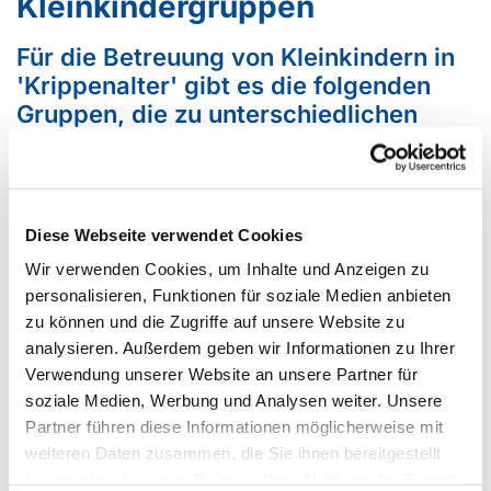
Kleinkindergruppen
Für die Betreuung von Kleinkindern in
'Krippenalter' gibt es die folgenden
Gruppen, die zu unterschiedlichen
Zeiten zur Verfügung stehen.
Die Kirchenknirpse
Die Kinderbetreuung bei den Kirchenknirpsen wird
Diese Webseite verwendet Cookies
zurzeit bis auf weiteres nicht angeboten.
Wir verwenden Cookies, um Inhalte und Anzeigen zu
personalisieren, Funktionen für soziale Medien anbieten
zu können und die Zugriffe auf unsere Website zu
Spielgruppe Mutter-Kind
analysieren. Außerdem geben wir Informationen zu Ihrer
Verwendung unserer Website an unsere Partner für
Die Spielgruppe Eltern-Kind ist eine lockere Runde
soziale Medien, Werbung und Analysen weiter. Unsere
von Müttern mit Kleinkindern ab dem Krabbelalter bis
Partner führen diese Informationen möglicherweise mit
zu 3 Jahren.
weiteren Daten zusammen, die Sie ihnen bereitgestellt
Sie trifft sich normalerweise jeden Dienstag und jeden
haben oder die sie im Rahmen Ihrer Nutzung der Dienste