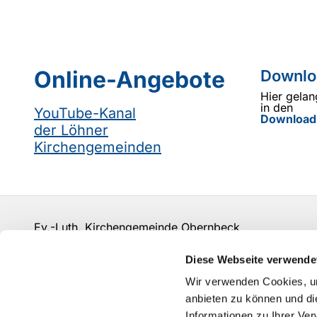
Online-Angebote
Downlo
Hier gelan
in den
YouTube-Kanal
Download
der Löhner
Kirchengemeinden
Ev.-Luth. Kirchengemeinde Obernbeck
info@kirchengemeinde-obernbeck.de
Diese Webseite verwende
Kontakt
Wir verwenden Cookies, um
anbieten zu können und di
Informationen zu Ihrer Ve