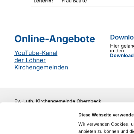
Leiterin:
Frau Baake
Online-Angebote
Downlo
Hier gelan
in den
YouTube-Kanal
Download
der Löhner
Kirchengemeinden
Ev.-Luth. Kirchengemeinde Obernbeck
info@kirchengemeinde-obernbeck.de
Diese Webseite verwende
Kontakt
Wir verwenden Cookies, um
anbieten zu können und di