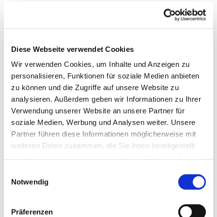
Uwe Petz
Diese Webseite verwendet Cookies
Wir verwenden Cookies, um Inhalte und Anzeigen zu
personalisieren, Funktionen für soziale Medien anbieten
zu können und die Zugriffe auf unsere Website zu
analysieren. Außerdem geben wir Informationen zu Ihrer
Verwendung unserer Website an unsere Partner für
soziale Medien, Werbung und Analysen weiter. Unsere
Partner führen diese Informationen möglicherweise mit
weiteren Daten zusammen, die Sie ihnen bereitgestellt
haben oder die sie im Rahmen Ihrer Nutzung der Dienste
Telefon 05732 6830791
gesammelt haben.
Einwilligungsauswahl
Notwendig
Ann-Kristin Schneider
Präferenzen