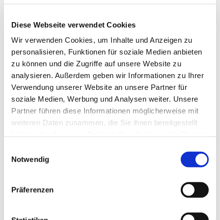
Die meisten der in den Frauenkreisen
organisierten Frauen sind Mitglied der
Diese Webseite verwendet Cookies
Frauenhilfe.
Wir verwenden Cookies, um Inhalte und Anzeigen zu
Die Gruppenleitungen unserer
personalisieren, Funktionen für soziale Medien anbieten
zu können und die Zugriffe auf unsere Website zu
Frauenkreise
analysieren. Außerdem geben wir Informationen zu Ihrer
Verwendung unserer Website an unsere Partner für
soziale Medien, Werbung und Analysen weiter. Unsere
Partner führen diese Informationen möglicherweise mit
weiteren Daten zusammen, die Sie ihnen bereitgestellt
haben oder die sie im Rahmen Ihrer Nutzung der Dienste
gesammelt haben.
Einwilligungsauswahl
Notwendig
Präferenzen
Statistiken