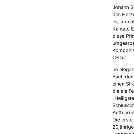
Johann Se
des Herz
es, monat
Kantate E
diese Pfi
umgearbe
Komponist
C-Dur.
Im elegant
Bach den 
einen Str
die als F
„Heiligst
Schlussch
Aufführun
Die erste
20jährige
Landesjug