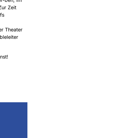
ur Zeit
fs
er Theater
leleiter
nst!