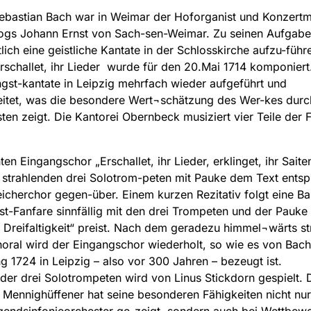
bastian Bach war in Weimar der Hoforganist und Konzertm
ogs Johann Ernst von Sach-sen-Weimar. Zu seinen Aufgabe
lich eine geistliche Kantate in der Schlosskirche aufzu-führ
rschallet, ihr Lieder wurde für den 20.Mai 1714 komponiert
ngst-kantate in Leipzig mehrfach wieder aufgeführt und
itet, was die besondere Wert¬schätzung des Wer-kes durc
en zeigt. Die Kantorei Obernbeck musiziert vier Teile der 
en Eingangschor „Erschallet, ihr Lieder, erklinget, ihr Saiten“
strahlenden drei Solotrom-peten mit Pauke dem Text ents
eicherchor gegen-über. Einem kurzen Rezitativ folgt eine Ba
est-Fanfare sinnfällig mit den drei Trompeten und der Pauke 
e Dreifaltigkeit“ preist. Nach dem geradezu himmel¬wärts s
oral wird der Eingangschor wiederholt, so wie es von Bach
g 1724 in Leipzig – also vor 300 Jahren – bezeugt ist.
 der drei Solotrompeten wird von Linus Stickdorn gespielt. 
 Mennighüffener hat seine besonderen Fähigkeiten nicht nur
endsinfonieorchester ge-zeigt, sondern auch bei Wettbewe