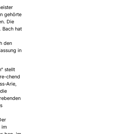
eister
n gehörte
en. Die
. Bach hat
h den
Fassung in
 stellt
pre-chend
ss-Arie,
die
trebenden
s
Der
 im
r-ben, im