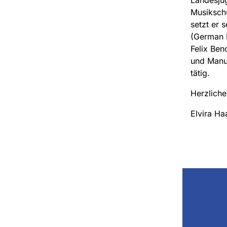
Musikschu
setzt er 
(German B
Felix Ben
und Manue
tätig.
Herzliche
Elvira H